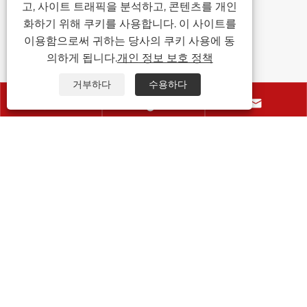
고속 재봉틀과 평면 속도의 재봉틀은 주로 무
고, 사이트 트래픽을 분석하고, 콘텐츠를 개인
엇을 할 수 있습니까? 거품을 졸업 한 신발을
화하기 위해 쿠키를 사용합니다. 이 사이트를
만들면 어떤 장비를 사용해야합니까?
이용함으로써 귀하는 당사의 쿠키 사용에 동
더보기 >>
의하게 됩니다.
개인 정보 보호 정책
거부하다
수용하다



문의하기
온주 Lidebao 기계 설비 유한 회사
이동하는:
+86-13262359079