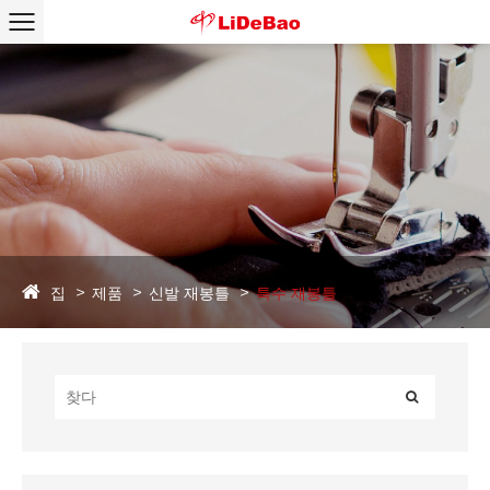
집
제품
신발 재봉틀
특수 재봉틀