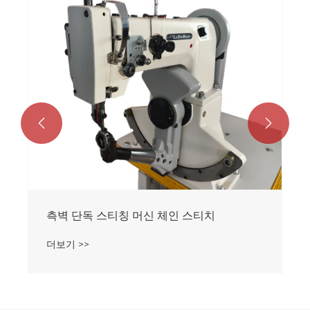


약간 기울어 진 측벽 단독 재봉기
더보기 >>